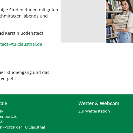
hige Student:innen mit guten
chmittagen, abends und
nd
Kerstin Bodenstedt:
tedt
@
tu-clausthal
.
de
euer Studiengang und das
rvorgeht
tale
Wetter & Webcam
IP
Zur Wetterstation
ienportale
ail
i-Portal der TU Clausthal