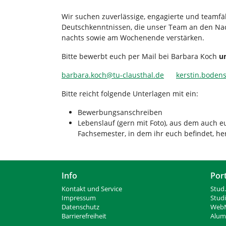
Wir suchen zuverlässige, engagierte und teamfä
Deutschkenntnissen, die unser Team an den Na
nachts sowie am Wochenende verstärken.
Bitte bewerbt euch per Mail bei Barbara Koch
u
barbara.koch
@
tu-clausthal
.
de
kerstin.bodens
Bitte reicht folgende Unterlagen mit ein:
Bewerbungsanschreiben
Lebenslauf (gern mit Foto), aus dem auch 
Fachsemester, in dem ihr euch befindet, he
Info
Por
Kontakt und Service
Stud.
Impressum
Stud
Datenschutz
WebM
Barrierefreiheit
Alumn