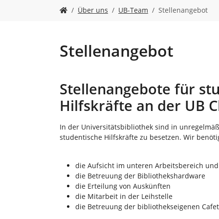
n
S
Über uns
UB-Team
Stellenangebot
i
e
s
i
Stellenangebot
n
d
h
Stellenangebote für st
i
e
Hilfskräfte an der UB C
r
:
In der Universitätsbibliothek sind in unregelmä
studentische Hilfskräfte zu besetzen. Wir benöt
die Aufsicht im unteren Arbeitsbereich und
die Betreuung der Bibliothekshardware
die Erteilung von Auskünften
die Mitarbeit in der Leihstelle
die Betreuung der bibliothekseigenen Cafet