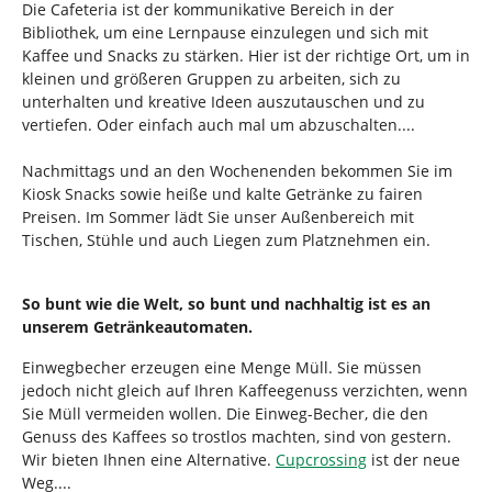
d
n
Die Cafeteria ist der kommunikative Bereich in der
h
Bibliothek, um eine Lernpause einzulegen und sich mit
i
Kaffee und Snacks zu stärken. Hier ist der richtige Ort, um in
e
kleinen und größeren Gruppen zu arbeiten, sich zu
r
unterhalten und kreative Ideen auszutauschen und zu
:
vertiefen. Oder einfach auch mal um abzuschalten....
Nachmittags und an den Wochenenden bekommen Sie im
Kiosk Snacks sowie heiße und kalte Getränke zu fairen
Preisen. Im Sommer lädt Sie unser Außenbereich mit
Tischen, Stühle und auch Liegen zum Platznehmen ein.
So bunt wie die Welt, so bunt und nachhaltig ist es an
unserem Getränkeautomaten.
Einwegbecher erzeugen eine Menge Müll. Sie müssen
jedoch nicht gleich auf Ihren Kaffeegenuss verzichten, wenn
Sie Müll vermeiden wollen. Die Einweg-Becher, die den
Genuss des Kaffees so trostlos machten, sind von gestern.
Wir bieten Ihnen eine Alternative.
Cupcrossing
ist der neue
Weg....